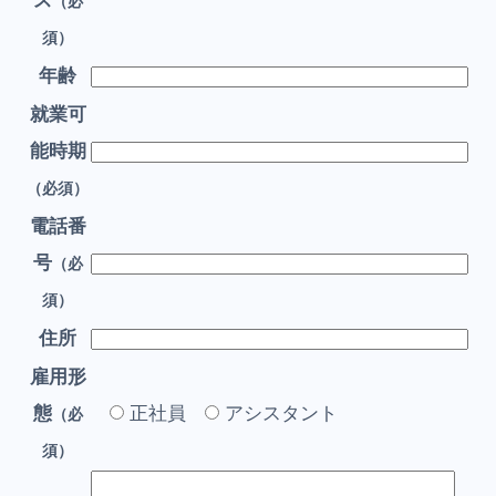
ス
（必
須）
年齢
就業可
能時期
（必須）
電話番
号
（必
須）
住所
雇用形
態
正社員
アシスタント
（必
須）