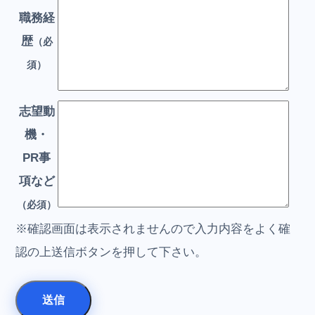
職務経
歴
（必
須）
志望動
機・
PR事
項など
（必須）
※確認画面は表示されませんので入力内容をよく確
認の上送信ボタンを押して下さい。